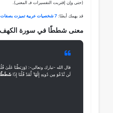
(حتى وإن إقتربت التفسيرات فـ المعنى).
قد يهمك أيضًا:
7 شخصيات عربية تميزت بصفات ايجابية وسلبية
معنى شططًا في سورة الكهف
قال الله -تبارك وتعالى-: (وَرَبَطْنَا عَلَىٰ قُلُوبِهِمْ
لَن نَّدْعُوَ مِن دُونِهِ إِلَٰهًا ۖ لَّقَدْ قُلْنَا إِذًا
شَطَطًا