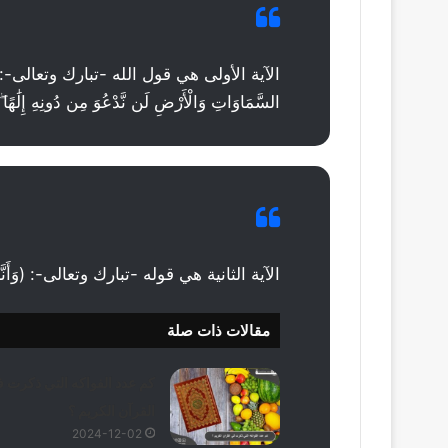
الآية الأولى هي قول الله -تبارك وتعالى-: (وَرَبَطْنَا
السَّمَاوَاتِ وَالْأَرْضِ لَن نَّدْعُوَ مِن دُونِهِ إِلَٰهًا ۖ لّ
الآية الثانية هي قوله -تبارك وتعالى-: (وَأَنَّهُ كَ
مقالات ذات صلة
كم عدد الفواكه التي ذكرت 
القرآن الكريم ؟
2024-12-02