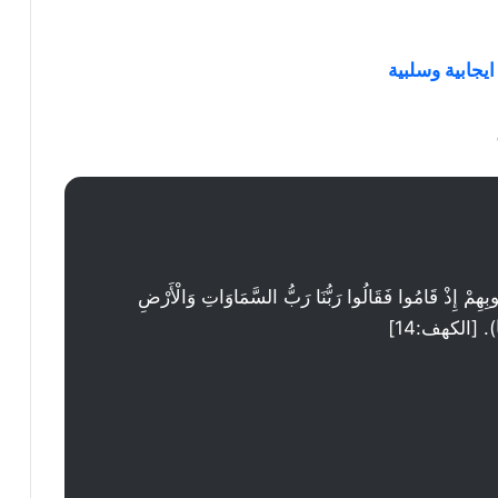
 إِذْ قَامُوا فَقَالُوا رَبُّنَا رَبُّ السَّمَاوَاتِ وَالْأَرْضِ
). [الكهف:14]