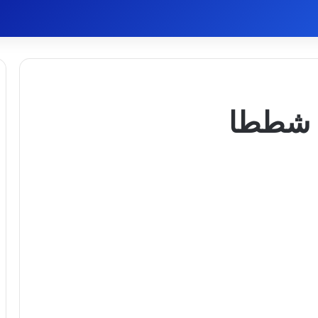
ى شططا