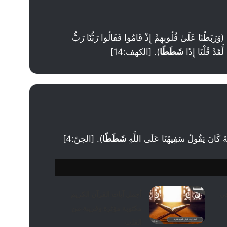
 عَلَىٰ قُلُوبِهِمْ إِذْ قَامُوا فَقَالُوا رَبُّنَا رَبُّ
َقَدْ قُلْنَا إِذًا
شَطَطًا
). [الكهف:14]
انَ يَقُولُ سَفِيهُنَا عَلَى اللَّهِ
شَطَطًا
). [الجنّ:4]
في
أجمل آيات القرآن الكريم
مكتوبة مؤثرة وقريبة من
القلب