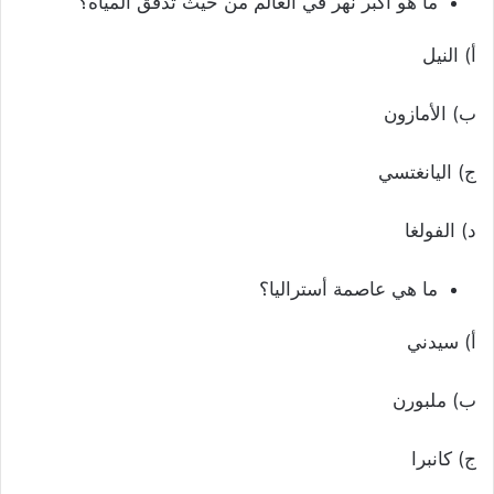
ما هو أكبر نهر في العالم من حيث تدفق المياه؟
أ) النيل
ب) الأمازون
ج) اليانغتسي
د) الفولغا
ما هي عاصمة أستراليا؟
أ) سيدني
ب) ملبورن
ج) كانبرا