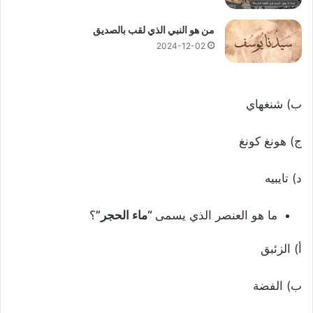
من هو النبي الذي لقب بالصديق
2024-12-02
ب) شنغهاي
ج) هونغ كونغ
د) تايبيه
ما هو العنصر الذي يسمى
“ماء الحجر”
؟
أ) الزئبق
ب) الفضة