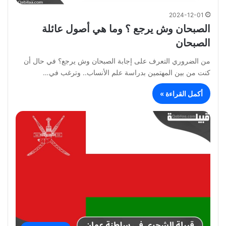
2024-12-01
الصبحان وش يرجع ؟ وما هي أصول عائلة
الصبحان
من الضروري التعرف على إجابة الصبحان وش يرجع؟ في حال أن
كنت من بين المهتمين بدراسة علم الأنساب.. وترغب في…
أكمل القراءة »