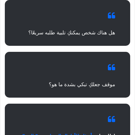
هل هناك شخص يمكنكِ تلبية طلبه سريعًا؟
موقف جعلكِ تبكي بشدة ما هو؟