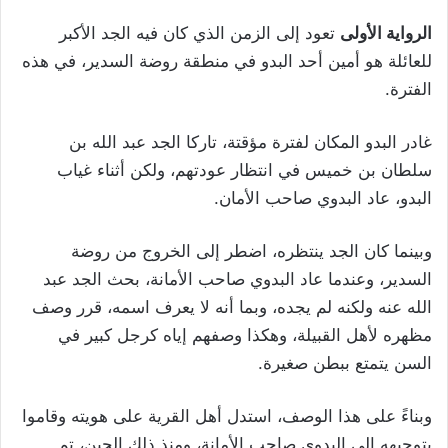
الرواية الأولى
تعود إلى الزمن الذي كان فيه الجد الأكبر
للعائلة هو أمين أحد البدو في منطقة روضة السدير، في هذه
الفترة.
غادر البدو المكان لفترة مؤقتة، تاركا الجد عبد الله بن
سلطان بن خميس في انتظار عودتهم، ولكن أثناء غياب
البدو، عاد البدوي صاحب الأمان.
وبينما كان الجد ينتظره، اضطر إلى الخروج من روضة
السدير، وعندما عاد البدوي صاحب الأمانة، بحث الجد عبد
الله عنه ولكنه لم يجده، وبما أنه لا يعرف اسمه، قرر وصف
مظهره لأهل القبيلة، وهكذا وصفهم إياه كرجل كبير في
السن يتمتع ببطن صغيرة.
وبناءً على هذا الوصف، استدل أهل القرية على هويته وقاموا
بتوجيهه إلى البدوي صاحب الأمانة، ومنذ ذلك الحين، تم