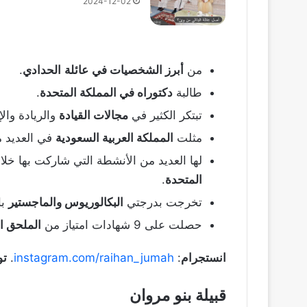
2024-12-02
من
أبرز الشخصيات في
عائلة
الحدادي
.
طالبة
دكتوراه في المملكة المتحدة
.
تبتكر الكثير في
مجالات القيادة
والريادة والإ
مثلت
المملكة العربية السعودية
في العديد م
لها العديد من الأنشطة التي شاركت بها خل
المتحدة
.
تخرجت بدرجتي
البكالوريوس والماجستير
با
حصلت على 9 شهادات امتياز من
الملحق ا
انستجرام
:
instagram.com/raihan_jumah
.
تو
قبيلة بنو مروان