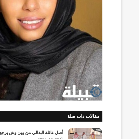
مقالات ذات صلة
أصل عائلة البذالي من وين وش يرجع 