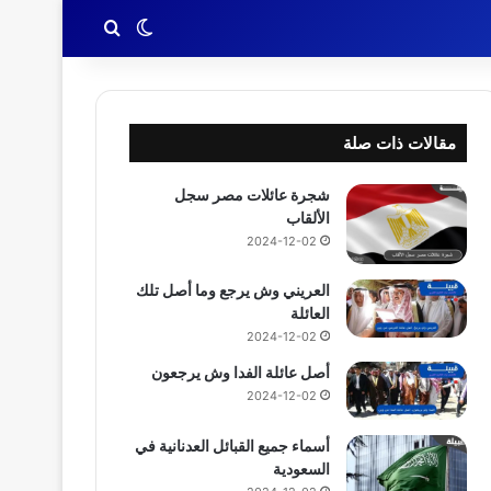
بحث عن
الوضع المظلم
مقالات ذات صلة
شجرة عائلات مصر سجل
الألقاب
2024-12-02
العريني وش يرجع وما أصل تلك
العائلة
2024-12-02
أصل عائلة الفدا وش يرجعون
2024-12-02
أسماء جميع القبائل العدنانية في
السعودية