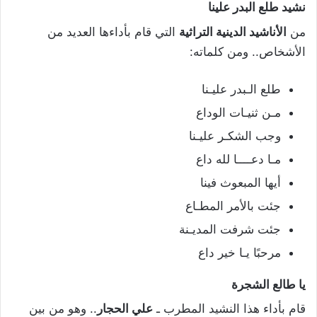
نشيد طلع البدر علينا
من
الأناشيد الدينية التراثية
التي قام بأداءها العديد من
الأشخاص.. ومن كلماته:
طلع الـبدر عليـنا
مـن ثنيـات الوداع
وجب الشكـر عليـنا
مـا دعــــا لله داع
أيها المبعوث فينا
جئت بالأمر المطـاع
جئت شرفت المديـنة
مرحبًا يـا خير داع
يا طالع الشجرة
قام بأداء هذا النشيد المطرب ـ
علي الحجار
.. وهو من بين