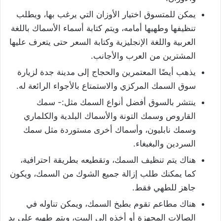
يمكن للمتسوق اختيار الأوزان التي يرغب بها، ويطلب
تنظيفها وطهيها أمامه، ويتم كتابة أسماء الأسماك باللغة
العربية واللغة الإنجليزية وكتابة السعر حتى يتعرف عليها
المشترين من العرب والأجانب.
يذهب أيضًا المعتمرين والحجاج إلى مدينة جدة لزيارة
سوق السمك المركزي والاستمتاع بالأجواء الرائعة له.
ينتشر بالسوق أفضل أنواع السمك مثل:- سمك
القاروص وسمك التونة والأسماك البلدية والكلماري
وسمك نابليون، وأسماك أخرى مستوردة مثل سمك
السردين والبغبغاء.
هناك يتم تنظيف السمك، وتقطيعه بطريقة احترافية،
كما يمكنك طلب إزالة جميع الشوك من السمك، ويكون
جاهز للطهي فقط.
هناك مطاعم تقوم بطبخ السمك، ويمكن تناوله في
الصالات المجهزة أو أخذه إلى البيت، ويتم طهيه على يد