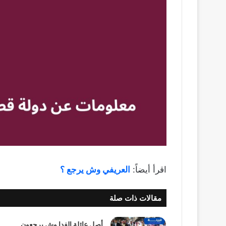
اقرأ أيضاً:
العريفي وش يرجع ؟
مقالات ذات صلة
أصل عائلة الفدا وش يرجعون