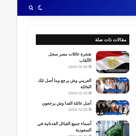
بحث عن
الوضع المظلم
مقالات ذات صلة
شجرة عائلات مصر سجل
الألقاب
2024-12-02
العريني وش يرجع وما أصل تلك
العائلة
2024-12-02
أصل عائلة الفدا وش يرجعون
2024-12-02
أسماء جميع القبائل العدنانية في
السعودية