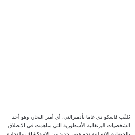
يُلقّب فاسكو دي غاما بأدميرالتي، أي أمير البحار، وهو أحد
الشخصيات البرتغالية الأسطورية التي ساهمت في الانطلاق
بالحضارة الإنسانية نحو عصرٍ جديدٍ من الاستكشاف والتجارة.