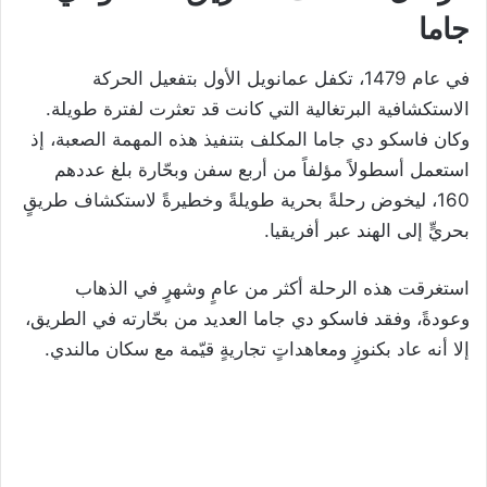
جاما
في عام 1479، تكفل عمانويل الأول بتفعيل الحركة
الاستكشافية البرتغالية التي كانت قد تعثرت لفترة طويلة.
وكان فاسكو دي جاما المكلف بتنفيذ هذه المهمة الصعبة، إذ
استعمل أسطولاً مؤلفاً من أربع سفن وبحّارة بلغ عددهم
160، ليخوض رحلةً بحرية طويلةً وخطيرةً لاستكشاف طريقٍ
بحريٍّ إلى الهند عبر أفريقيا.
استغرقت هذه الرحلة أكثر من عامٍ وشهرٍ في الذهاب
وعودةً، وفقد فاسكو دي جاما العديد من بحّارته في الطريق،
إلا أنه عاد بكنوزٍ ومعاهداتٍ تجاريةٍ قيّمة مع سكان مالندي.