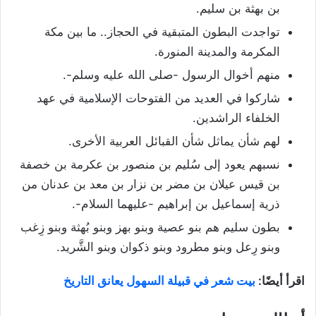
بن بهثة بن سليم.
تواجدت البطون المتبقية في الحجاز.. ما بين مكة
المكرمة والمدينة المنورة.
منهم أخوال الرسول -صلى الله عليه وسلم-.
شاركوا في العديد من الفتوحات الإسلامية في عهد
الخلفاء الراشدين.
لهم شأن يماثل شأن القبائل العربية الأخرى.
نسبهم يعود إلى سُليم بن منصور بن عكرمة بن خصفة
بن قيس عيلان بن مضر بن نزار بن معد بن عدنان من
ذرية إسماعيل بن إبراهيم -عليهما السلام-.
بطون سليم هم بنو عصية وبنو بهز وبنو بُهثة وبنو زِغب
وبنو رِعل وبنو مطرود وبنو ذكوان وبنو الشَّريد.
اقرأ أيضًا:
بيت شعر في قبيلة السهول يعانق التاريخ