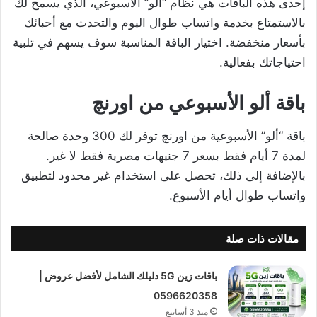
إحدى هذه الباقات هي نظام “ألو” الأسبوعي، الذي يسمح لك
بالاستمتاع بخدمة واتساب طوال اليوم والتحدث مع أحبائك
بأسعار منخفضة. اختيار الباقة المناسبة سوف يسهم في تلبية
احتياجاتك بفعالية.
باقة ألو الأسبوعي من اورنچ
باقة “ألو” الأسبوعية من اورنچ توفر لك 300 وحدة صالحة
لمدة 7 أيام فقط بسعر 7 جنيهات مصرية فقط لا غير.
بالإضافة إلى ذلك، تحصل على استخدام غير محدود لتطبيق
واتساب طوال أيام الأسبوع.
مقالات ذات صلة
باقات زين 5G دليلك الشامل لأفضل عروض |
0596620358
منذ 3 أسابيع