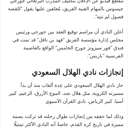
مقطع فيديو عن الإعلان بتكليف المدرب البرتغالي جورجي
جيسوس بالمهام الفنية الفريق، مُعلقين عليها بقول “للقصة
فصول لم تنتِه”.
أعلن النادي أن مراسم توقيع العقد بين جورجي ورئيس
مجلس إدارة مؤسسة الفريق “فهد بن نافل” قد تمت في
فندق “فور سيزونز جورج الخامس” الواقع بالعاصمة
الفرنسية “باريس”.
إنجازات نادي الهلال السعودي
حاز نادي الهلال السعودي على عِدة ألقاب منذ أن بدأ
مسيرته الكروية، مثل هلال نجد، الموج الأزرق، الزعيم، كبير
آسيا، كبير الرياض، نادي القرآن الآسيوي
وذلك لما حققه من إنجازات طوال رحلته قد تركت بصمة
مميزة في تاريخ كرة القدم، خاصةً أنه النادي الأكثر تمثيلًا