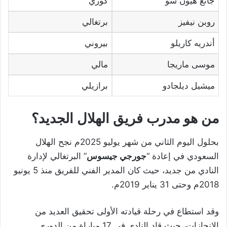
جانغ هيون سو
كوري
روبن نيفيز
برتغالي
أندريه كاريلو
بيروني
موسى ماريجا
مالي
ميشيل ديلجادو
برازيلي
من هو مدرب فريق الهلال الجديد؟
بحلول اليوم الثاني من شهر يوليو 2025م نجح الهلال
السعودي في إعادة “
جورجي جيسوس
” البرتغالي لإدارة
النادي من جديد، حيث كان المدير الفني للفريق منذ 5 يونيو
2018م وحتى 31 يناير 2019م.
وقد استطاع في رحلة قيادته الأولى تحقيق العديد من
الإنجازات، حيث قاد النادي في 17 مباراة من الدوري