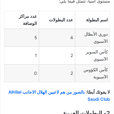
مستوى آسيا، تتمثل فيما يلي:
عدد مراكز
اسم البطولة
عدد البطولات
الوصافة
دوري الأبطال
5
4
الآسيوي
كأس السوبر
1
2
الآسيوي
كأس الكؤوس
0
2
الآسيوية
لا يفوتك أيضًا:
بالصور من هم لاعبين الهلال الاجانب AlHilal
Saudi Club
2- البطولات العربية