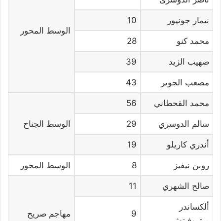
نيمار جونيور
10
الوسط المحور
محمد كنو
28
صهيب الزيد
39
مصعب الجوير
43
محمد القحطاني
56
سالم الدوسري
29
الوسط الجناح
أندري كاريلو
19
روبن نيفيز
8
الوسط المحور
صالح الشهري
11
ألكساندر
9
مهاجم صريح
ميتروفيتش