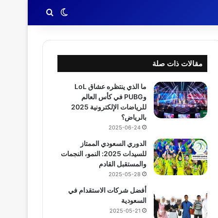
بحث عن
الوضع المظلم
مقالات ذات صلة
ما الذي ينتظره عشاق LoL
وPUBG في كأس العالم
للرياضات الإلكترونية 2025
بالرياض؟
2025-06-24
الدوري السعودي الممتاز
للسيدات 2025: النمو، النجمات
والمستقبل القادم
2025-05-28
أفضل شركات الاستقدام في
السعودية
2025-05-21