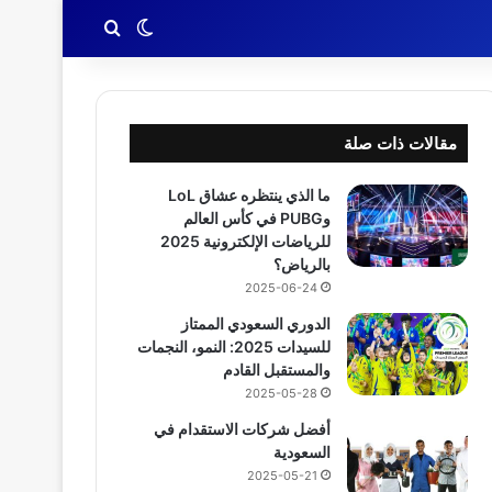
بحث عن
الوضع المظلم
مقالات ذات صلة
ما الذي ينتظره عشاق LoL
وPUBG في كأس العالم
للرياضات الإلكترونية 2025
بالرياض؟
2025-06-24
الدوري السعودي الممتاز
للسيدات 2025: النمو، النجمات
والمستقبل القادم
2025-05-28
أفضل شركات الاستقدام في
السعودية
2025-05-21