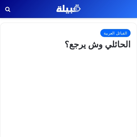
بح
القبائل العربية
الحائلي وش يرجع؟