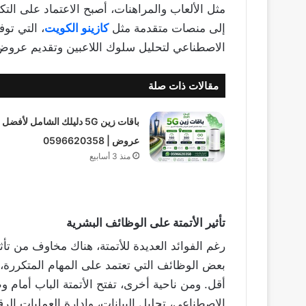
مثل الألعاب والمراهنات، أصبح الاعتماد على الت
إلى منصات متقدمة مثل
كازينو الكويت
، التي تو
الاصطناعي لتحليل سلوك اللاعبين وتقديم عرو
مقالات ذات صلة
باقات زين 5G دليلك الشامل لأفضل
عروض | 0596620358
منذ 3 أسابيع
تأثير الأتمتة على الوظائف البشرية
رغم الفوائد العديدة للأتمتة، هناك مخاوف من ت
بعض الوظائف التي تعتمد على المهام المتكررة، 
أقل. ومن ناحية أخرى، تفتح الأتمتة الباب أمام
الاصطناعي، تحليل البيانات، وإدارة العمليات الرق