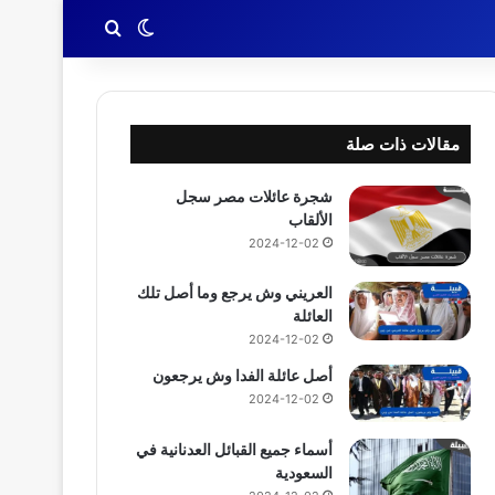
بحث عن
الوضع المظلم
مقالات ذات صلة
شجرة عائلات مصر سجل
الألقاب
2024-12-02
العريني وش يرجع وما أصل تلك
العائلة
2024-12-02
أصل عائلة الفدا وش يرجعون
2024-12-02
أسماء جميع القبائل العدنانية في
السعودية