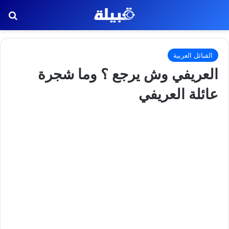
بح
القبائل العربية
العريفي وش يرجع ؟ وما شجرة
عائلة العريفي