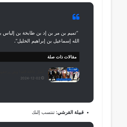
“تميم بن مر بن إد بن طابخة بن إلياس ب
الله إسماعيل بن إبراهيم الخليل”
.
مقالات ذات صلة
أصل عائلة الفدا وش يرجعو
2024-12-02
قبيلة القرشي:
تنتسب إلىك