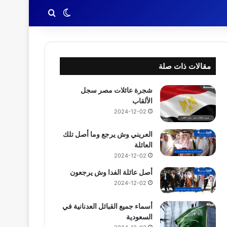
بحث عن
الوضع المظلم
مقالات ذات صلة
شجرة عائلات مصر سجل
الألقاب
2024-12-02
العريني وش يرجع وما أصل تلك
العائلة
2024-12-02
أصل عائلة الفدا وش يرجعون
2024-12-02
أسماء جميع القبائل العدنانية في
السعودية