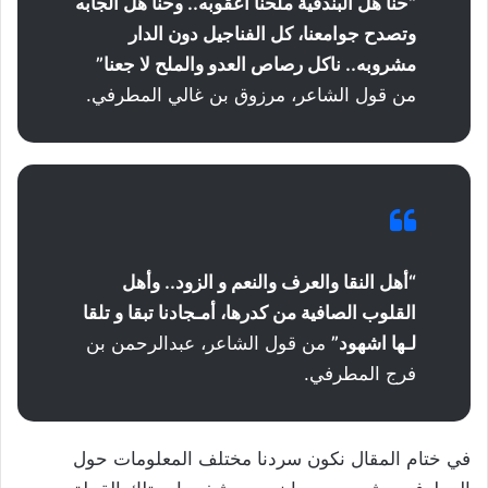
“حنا هل البندقية ملحنا أعقوبه.. وحنا هل الجابه
وتصدح جوامعنا، كل الفناجيل دون الدار
مشروبه.. ناكل رصاص العدو والملح لا جعنا”
من قول الشاعر، مرزوق بن غالي المطرفي.
“أهل النقا والعرف والنعم و الزود.. وأهل
القلوب الصافية من كدرها، أمـجادنا تبقا و تلقا
لـها اشهود”
من قول الشاعر، عبدالرحمن بن
فرج المطرفي.
في ختام المقال نكون سردنا مختلف المعلومات حول