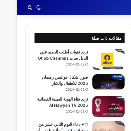
بحث عن
الوضع المظلم
مقالات ذات صلة
تردد قنوات أطلب الجديد علي
النايل سات Otlob Channels
2024-12-02
صور أشكال فوانيس رمضان
2025 للأطفال والكبار
2024-12-02
تردد قناة الهوية اليمنية الفضائية
2025 Al Hawyah TV
2024-12-02
11+ دعاء اليوم الثاني عشر من
رمضان مكتوب أسألك يا ربي أن