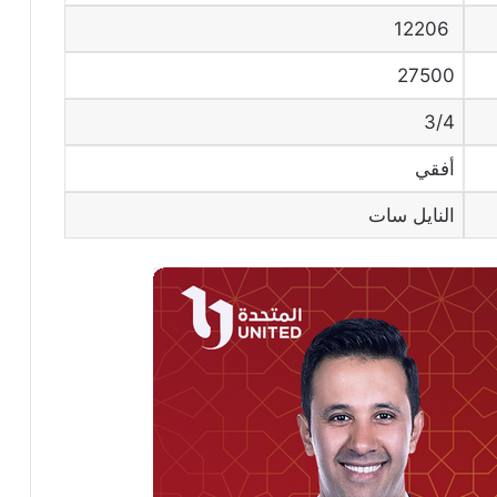
12206
27500
3/4
أفقي
النايل سات