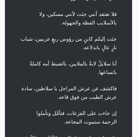
فلا تعتقد أنني جئت لأنني مسكين، ولا
بالأسلايب الفظة والجهولة.
جئت إليكم كابنٍ من رؤوس ربعٍ عريبين، شباب
نارٍ عالٍ باندلاعه.
أنا سلايلٌ لابةٌ بالملايين، بالضبط أمه كاملةٌ
باتساعها.
فاكشف عن عرش المراجل يا سلاطين، سادة
عرش الطيب من فوق قاعه.
إن جاءت على الفزعات، فتأمَّل وتأملوا
الرحمة ستموت المجاعة.