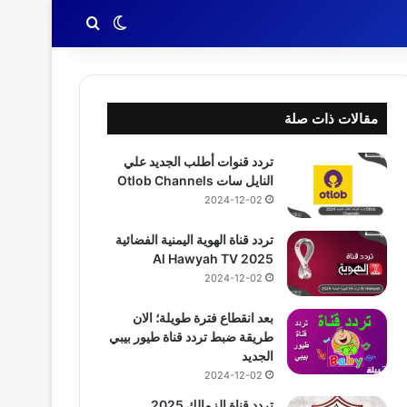
بحث عن
الوضع المظلم
مقالات ذات صلة
تردد قنوات أطلب الجديد علي
النايل سات Otlob Channels
2024-12-02
تردد قناة الهوية اليمنية الفضائية
2025 Al Hawyah TV
2024-12-02
بعد انقطاع فترة طويلة؛ الان
طريقة ضبط تردد قناة طيور بيبي
الجديد
2024-12-02
تردد قناة الزمالك 2025