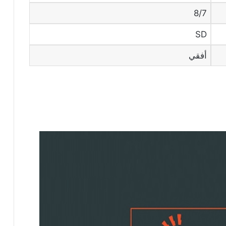
8/7
SD
أفقي