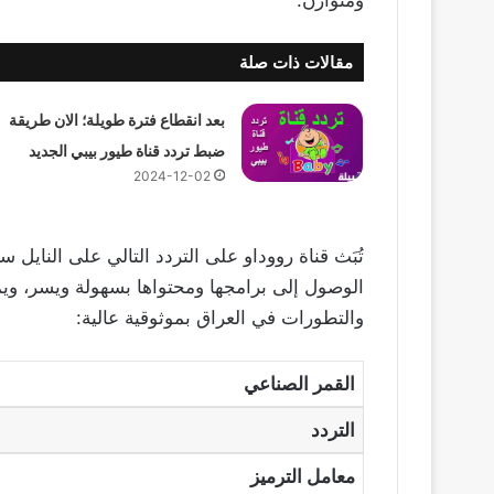
مقالات ذات صلة
بعد انقطاع فترة طويلة؛ الان طريقة
ضبط تردد قناة طيور بيبي الجديد
2024-12-02
تُبَث قناة رووداو على التردد التالي على الناي
الوصول إلى برامجها ومحتواها بسهولة ويسر، ويم
والتطورات في العراق بموثوقية عالية:
القمر الصناعي
التردد
معامل الترميز