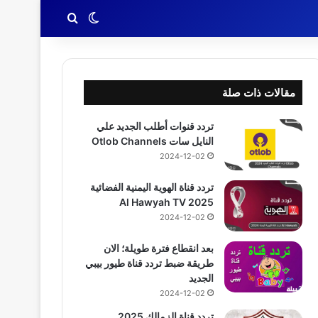
بحث عن
الوضع المظلم
مقالات ذات صلة
تردد قنوات أطلب الجديد علي
النايل سات Otlob Channels
2024-12-02
تردد قناة الهوية اليمنية الفضائية
2025 Al Hawyah TV
2024-12-02
بعد انقطاع فترة طويلة؛ الان
طريقة ضبط تردد قناة طيور بيبي
الجديد
2024-12-02
تردد قناة الزمالك 2025