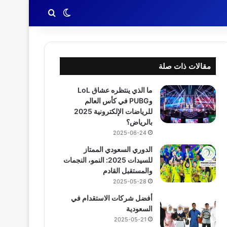
بحث عن
الوضع المظلم
مقالات ذات صلة
ما الذي ينتظره عشاق LoL
وPUBG في كأس العالم
للرياضات الإلكترونية 2025
بالرياض؟
2025-06-24
الدوري السعودي الممتاز
للسيدات 2025: النمو، النجمات
والمستقبل القادم
2025-05-28
أفضل شركات الاستقدام في
السعودية
2025-05-21