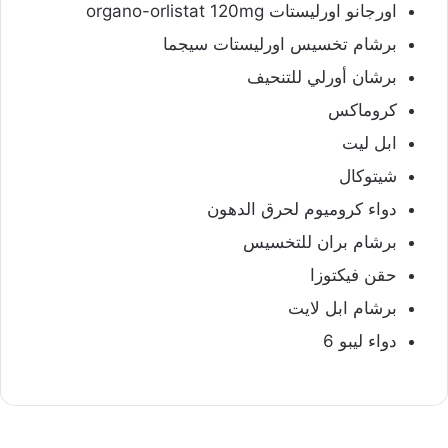
اورجانو اورليستات organo-orlistat 120mg
برشام تخسيس اورليستات سيجما
برشان أورلي للتنحيف
كروماكس
ابل ليت
شيتوكال
دواء كروميوم لحرق الدهون
برشام بران للتخسيس
حقن فيكتوزا
برشام ابل لايت
دواء ليبو 6