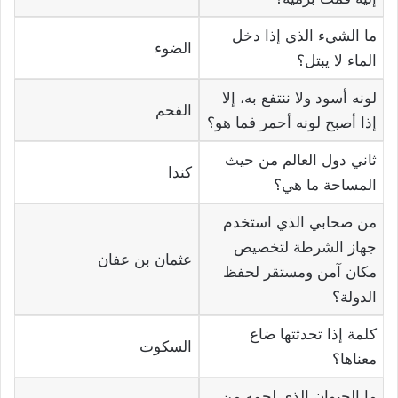
ما الشيء الذي إذا دخل
الضوء
الماء لا يبتل؟
لونه أسود ولا ننتفع به، إلا
الفحم
إذا أصبح لونه أحمر فما هو؟
ثاني دول العالم من حيث
كندا
المساحة ما هي؟
من صحابي الذي استخدم
جهاز الشرطة لتخصيص
عثمان بن عفان
مكان آمن ومستقر لحفظ
الدولة؟
كلمة إذا تحدثتها ضاع
السكوت
معناها؟
ما الحيوان الذى لحمه من