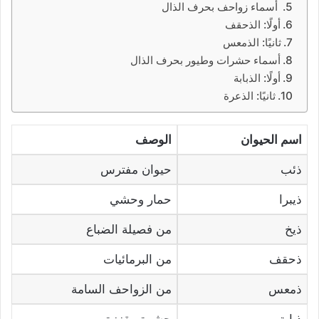
أسماء زواحف بحرف الذال
أولًا: الذحقف
ثانيًا: الذمعس
أسماء حشرات وطيور بحرف الذال
أولًا: الذبابة
ثانيًا: الذعرة
اسم الحيوان
الوصف
ذئب
حيوان مفترس
ذيبرا
حمار وحشي
ذيخ
من فصيلة الضباع
ذحقف
من البرمائيات
ذمعس
من الزواحف السامة
ذبابة
حشرة مقززة