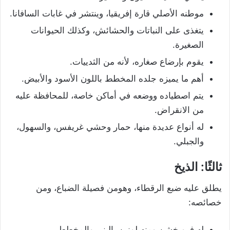
موطنه الأصلي قارة إفريقيا، وينتشر في غابات السافانا.
يتغذى على النباتات والحشائش، وكذلك الحيوانات
الصغيرة.
يقوم بإرضاع صغاره، لأنه من الثدييات.
أهم ما يميزه جلده المخطط باللون الأسود والأبيض.
يتم اصطياده ووضعه في أماكن خاصة، للمحافظة عليه
من الانقراض.
له أنواع عديدة منها، حمار وحشي غريفس، والسهول،
والجبلي.
ثالثًا: الذيخ
يطلق عليه ضبع الرقطاء، وهومن فصيلة الضباع، ومن
خصائصه:
له فرو خشن ومنه لونين، البني والمخطط.