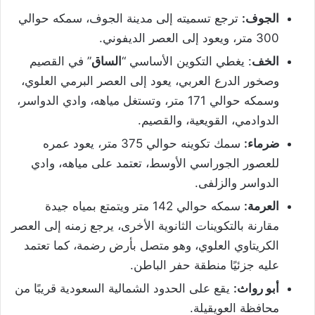
الجوف:
ترجع تسميته إلى مدينة الجوف، سمكه حوالي
300 متر، ويعود إلى العصر الديفوني.
الخف
: يغطي التكوين الأساسي “
الساق
” في القصيم
وصخور الدرع العربي، يعود إلى العصر البرمي العلوي،
وسمكه حوالي 171 متر، وتستغل مياهه، وادي الدواسر،
الدوادمي، القويعية، والقصيم.
ضرماء:
سمك تكوينه حوالي 375 متر، يعود عمره
للعصور الجوراسي الأوسط، تعتمد على مياهه، وادي
الدواسر والزلفى.
العرمة:
سمكه حوالي 142 متر ويتمتع بمياه جيدة
مقارنة بالتكوينات الثانوية الأخرى، يرجع زمنه إلى العصر
الكريتاوي العلوي، وهو متصل بأرض رضمة، كما تعتمد
عليه جزئيًا منطقة حفر الباطن.
أبو رواث:
يقع على الحدود الشمالية السعودية قريبًا من
محافظة العويقيلة.