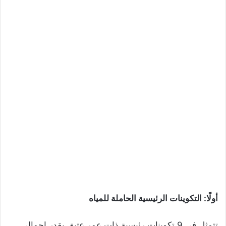
أولًا: التكوينات الرئيسية الحاملة للمياه
تتمثل في 9 تكوينات رئيسية ذات عمر عتيق يقدر إجمالي