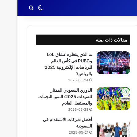
بحث عن
الوضع المظلم
مقالات ذات صلة
ما الذي ينتظره عشاق LoL
وPUBG في كأس العالم
للرياضات الإلكترونية 2025
بالرياض؟
2025-06-24
الدوري السعودي الممتاز
للسيدات 2025: النمو، النجمات
والمستقبل القادم
2025-05-28
أفضل شركات الاستقدام في
السعودية
2025-05-21