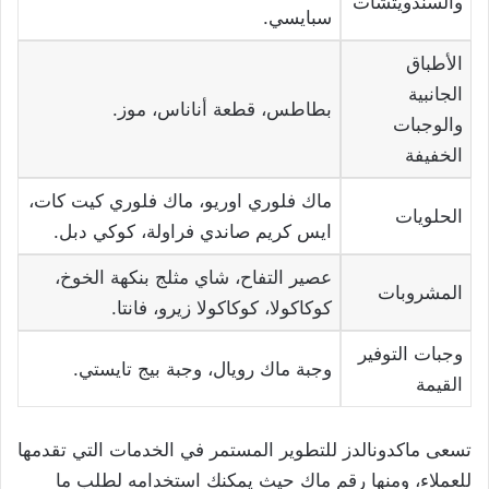
والسندويتشات
سبايسي.
الأطباق
الجانبية
بطاطس، قطعة أناناس، موز.
والوجبات
الخفيفة
ماك فلوري اوريو، ماك فلوري كيت كات،
الحلويات
ايس كريم صاندي فراولة، كوكي دبل.
عصير التفاح، شاي مثلج بنكهة الخوخ،
المشروبات
كوكاكولا، كوكاكولا زيرو، فانتا.
وجبات التوفير
وجبة ماك رويال، وجبة بيج تايستي.
القيمة
تسعى ماكدونالدز للتطوير المستمر في الخدمات التي تقدمها
للعملاء، ومنها رقم ماك حيث يمكنك استخدامه لطلب ما