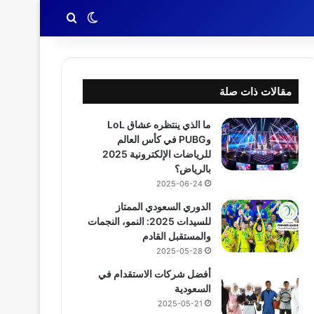
بحث عن
الوضع المظلم
مقالات ذات صلة
ما الذي ينتظره عشاق LoL
وPUBG في كأس العالم
للرياضات الإلكترونية 2025
بالرياض؟
2025-06-24
الدوري السعودي الممتاز
للسيدات 2025: النمو، النجمات
والمستقبل القادم
2025-05-28
أفضل شركات الاستقدام في
السعودية
2025-05-21