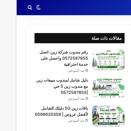
بحث عن
الوضع المظلم
مقالات ذات صلة
رقم مندوب شركة زين: اتصل
0572587855 واحصل على
خدمة احترافية
منذ أسبوعين
دليل شامل لمندوب مبيعات زين
مع مندوب زين 5 جي
|0572587855
منذ أسبوعين
باقات زين 5G دليلك الشامل
لأفضل عروض | 0596620358
منذ أسبوعين