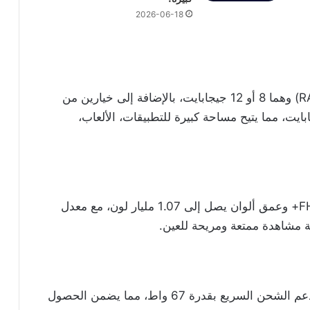
2026-06-18
يتوفر الهاتف بخيارين من الذاكرة العشوائية (RAM) وهما 8 أو 12 جيجابايت، بالإضافة إلى خيارين من
لتخزين الداخلية وهي 128 و 256 جيجابايت، مما يتيح مساحة كبيرة للتطبيقات، الألعاب،
يتميز الهاتف بشاشة بمقاس 6.7 إنش بجودة FHD+ وعمق ألوان يصل إلى 1.07 مليار لون، مع معدل
يحتوي على بطارية بسعة 5000 ملي أمبير، مع دعم الشحن السريع بقدرة 67 واط، مما يضمن الحصول