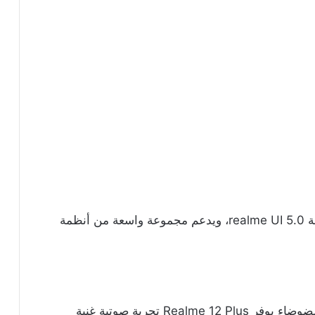
يعمل الهاتف بنظام التشغيل أندرويد 14 مع واجهة realme UI 5.0، ويدعم مجموعة واسعة من أنظمة
مع دعم مكبرات الصوت المزدوجة وتقنية إلغاء الضوضاء يوفر Realme 12 Plus تجربة صوتية غنية