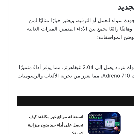
ام فائقة الجودة سواء للعمل أو الترفيه، ويعتبر خيارًا مثاليًا لمن
تفًا رائعًا يجمع بين الأداء المتميز، الميزات العالية
ضح المواصفات:
، رباعي النواة بتردد يصل إلى 2.04 غيغاهرتز، مما يوفر أداءً متميزًا
وتجربة استخدام سلسة، ويرافقه معالج رسوميات Adreno 710، مما يعزز من تجربة الألعاب والرسوميات
استضافة مواقع غير مكلفة: كيف
تحصل على أداء جيد بدون ميزانية
كبيرة؟