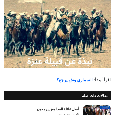
اقرأ أيضاً:
السماري وش يرجع؟
مقالات ذات صلة
أصل عائلة الفدا وش يرجعون
2024-12-02