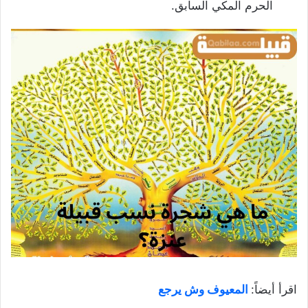
الحرم المكي السابق.
اقرأ أيضاً:
المعيوف وش يرجع