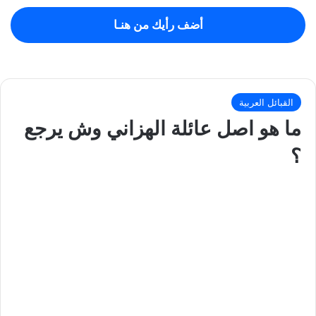
أضف رأيك من هنـا