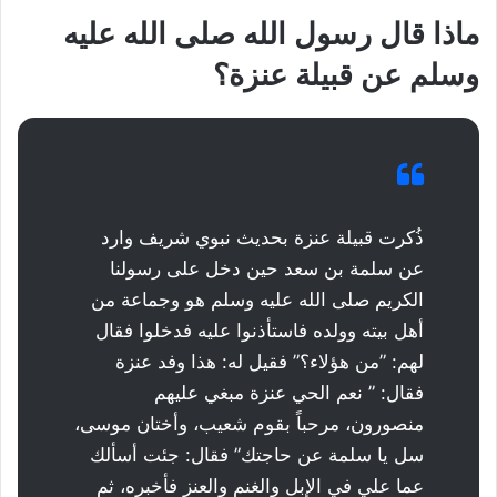
ماذا قال رسول الله صلى الله عليه
وسلم عن قبيلة عنزة؟
ذُكرت قبيلة عنزة بحديث نبوي شريف وارد
عن سلمة بن سعد حين دخل على رسولنا
الكريم صلى الله عليه وسلم هو وجماعة من
أهل بيته وولده فاستأذنوا عليه فدخلوا فقال
لهم‏:‏ ‏”‏من هؤلاء‏؟‏‏”‏‏ فقيل له‏:‏ هذا وفد عنزة
فقال‏:‏ ‏”‏ نعم الحي عنزة مبغي عليهم
منصورون، مرحباً بقوم شعيب، وأختان موسى،
سل يا سلمة عن حاجتك‏”‏‏ فقال‏:‏ جئت أسألك
عما علي في الإبل والغنم ‏‏والعنز‏‏‏ فأخبره، ثم