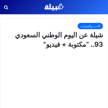
بح
الادب والعبارات
شيلة عن اليوم الوطني السعودي
93.. “مكتوبة + فيديو”