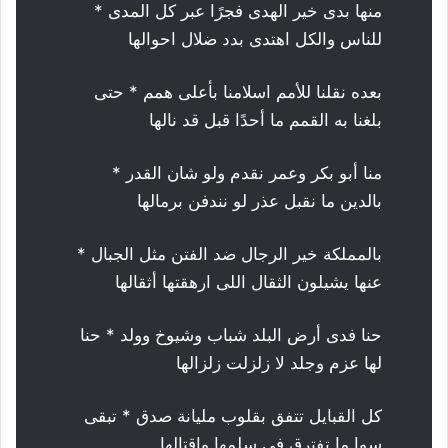
منها بدى خير الهدى فجرًا عبر كل المدى *
للناس والكل اهتدى بدد ضلال احوالها
بعده نقلنا للأمم اسلامنا بأعلى همم * حتى
بلغنا به القمم ما أحدًا قبل قد نالها
منا أبو بكر وعمر نقدم ولو شان القدر *
بالدين ما نقبل عذر لو نندفن برمالها
بالمملكة خير الرجال ضد الفتن مثل الجبال *
عنها يشيلون الثقال اللى ارهقتها أثقالها
حنا فدى أرض البلد شباب وشيوخ وولد * حنا
لها عزم وجلد لا زلزلت زلزالها
كل القبايل تتفق بقلوب مليانة صدق * تبقى
سوا ما تفترق في سلمها واقتالها