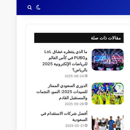
بحث عن
الوضع المظلم
مقالات ذات صلة
ما الذي ينتظره عشاق LoL
وPUBG في كأس العالم
للرياضات الإلكترونية 2025
بالرياض؟
2025-06-24
الدوري السعودي الممتاز
للسيدات 2025: النمو، النجمات
والمستقبل القادم
2025-05-28
أفضل شركات الاستقدام في
السعودية
2025-05-21