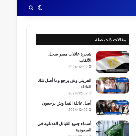
بحث عن
الوضع المظلم
مقالات ذات صلة
شجرة عائلات مصر سجل
الألقاب
2024-12-02
العريني وش يرجع وما أصل تلك
العائلة
2024-12-02
أصل عائلة الفدا وش يرجعون
2024-12-02
أسماء جميع القبائل العدنانية في
السعودية