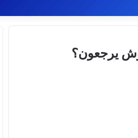
وش يرجعون؟