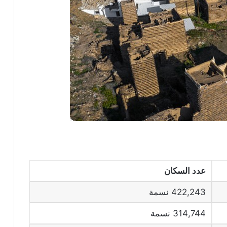
عدد السكان
422,243 نسمة
314,744 نسمة