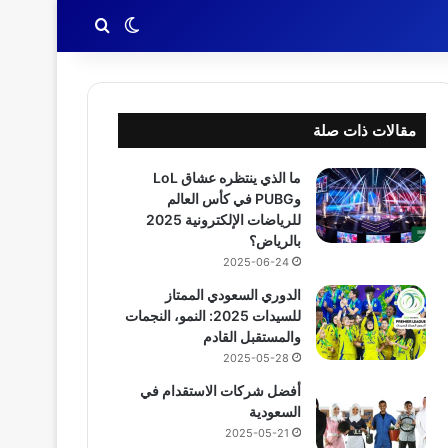
بحث عن
الوضع المظلم
مقالات ذات صلة
ما الذي ينتظره عشاق LoL
وPUBG في كأس العالم
للرياضات الإلكترونية 2025
بالرياض؟
2025-06-24
الدوري السعودي الممتاز
للسيدات 2025: النمو، النجمات
والمستقبل القادم
2025-05-28
أفضل شركات الاستقدام في
السعودية
2025-05-21