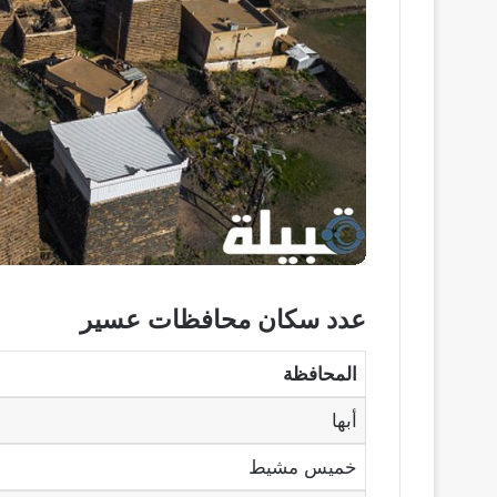
عدد سكان محافظات عسير
المحافظة
أبها
خميس مشيط