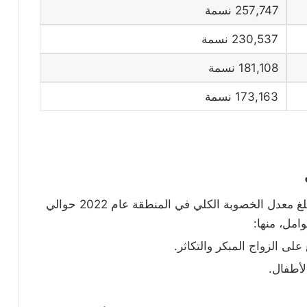
257,747 نسمة
230,537 نسمة
181,108 نسمة
173,163 نسمة
حيث بلغ معدل الخصوبة الكلي في المنطقة عام 2022 حوالي
على الزواج المبكر والتكاثر.
لأطفال.