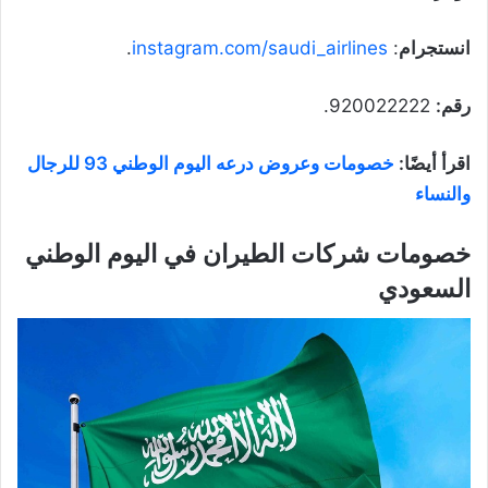
انستجرام
:
instagram.com/saudi_airlines
.
رقم:
920022222.
اقرأ أيضًا:
خصومات وعروض درعه اليوم الوطني 93 للرجال
والنساء
خصومات شركات الطيران في اليوم الوطني
السعودي