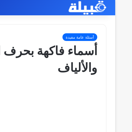
أسئلة عامة مفيدة
أسماء فاكهة بحرف ال
والألياف