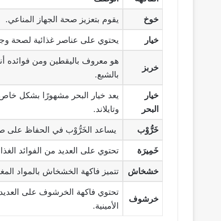
خوخ
يقوم بتعزيز صحة الجهاز المناعي.
خيار
يحتوي على عناصر غذائية لصحة وجس
هو معروف باليقطين ومن فوائده أ
خربز
بالشبع.
خيار
يعد خيار البحر مشهورًا بشكل خاص ف
البحر
وتايلاند.
خَرُّوْب
يساعد الخَرُّوْب في الحفاظ على ص
خَمِيرَة
تحتوي على العديد من الفوائد الغذائي
خشخاش
تتميز فاكهة الخشخاش بالمواد المغذي
تحتوي فاكهة الخرشوف على العديد م
خرشوف
الأمينية.