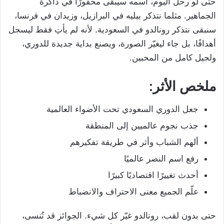
حتى لو رحل اليوم، اسمه سيبقى محفورًا في ذاكرة
الجماهير. مثلما نتذكر بيليه في البرازيل، وزيدان في فرنسا،
سنبقى نتذكر رونالدو في السعودية. لأنه لم يأتِ فقط ليسجل
أهدافًا، بل جاء ليغيّر الصورة، ويصنع بداية جديدة للدوري،
ولجيل كامل من المحبين.
ملخص الأثر:
جعل الدوري السعودي تحت الأضواء العالمية
جذب نجوم عالميين إلى المنطقة
ألهم الشباب وأثر في طريقة تفكيرهم
رفع اسم النصر عالميًا
أحدث تغييرًا اقتصاديًا كبيرًا
علّم الجميع معنى الاحتراف والانضباط
حتى بدون لقب، رونالدو غيّر كل شيء. الجوائز قد تُنسى،