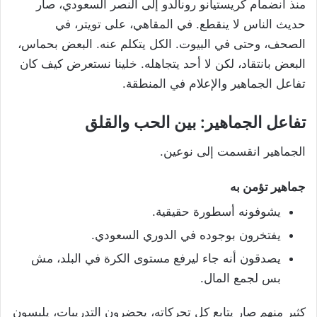
منذ انضمام كريستيانو رونالدو إلى النصر السعودي، صار
حديث الناس لا ينقطع. في المقاهي، على تويتر، في
الصحف، وحتى في البيوت. الكل يتكلم عنه. البعض بحماس،
البعض بانتقاد، لكن لا أحد يتجاهله. خلينا نستعرض كيف كان
تفاعل الجماهير والإعلام في المنطقة.
تفاعل الجماهير: بين الحب والقلق
الجماهير انقسمت إلى نوعين.
جماهير تؤمن به
يشوفونه أسطورة حقيقية.
يفتخرون بوجوده في الدوري السعودي.
يصدقون أنه جاء ليرفع مستوى الكرة في البلد، مش
بس لجمع المال.
كثير منهم صار يتابع كل تحركاته، يحضرون التدريبات، يلبسون