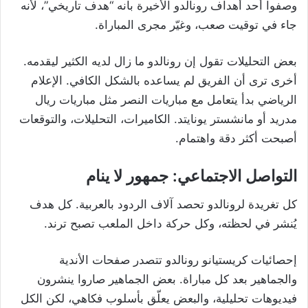
وصفوا أحد أهداف رونالدو الأخيرة بأنه “هدف تاريخي”، لأنه
جاء في توقيت صعب، وغيّر مجرى المباراة.
بعض التحليلات تقول إن رونالدو ما زال لديه الكثير ليقدمه.
أخرى ترى أن الفريق لم يساعده بالشكل الكافي. الإعلام
الرياضي بدأ يتعامل مع مباريات النصر مثل مباريات ريال
مدريد أو مانشستر يونايتد. الكاميرات، التحليلات، والتوقعات
أصبحت أكثر دقة واهتمام.
التواصل الاجتماعي: جمهور لا ينام
كل تغريدة لرونالدو تحصد آلاف الردود بالعربية. كل هدف
يُنشر في لحظته، وكل حركة داخل الملعب تصبح ترند.
إحصائيات كريستيانو رونالدو تتصدر صفحات الأندية
والجماهير بعد كل مباراة. بعض الجماهير صاروا ينشرون
فيديوهات تحليلية، والبعض يعلّق بأسلوب فكاهي، لكن الكل