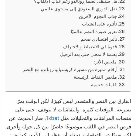
هل ستبقى بصمة رونالدو رغم غياب الألقاب؟
نقل الدوري السعودي إلى مستوى عالمي
جذب النجوم الآخرين
تأثيره على الشباب
تعزيز صورة النصر عالميًا
تأثير اقتصادي ضخم
قدوة في الانضباط والاحتراف
بصمة لا تمحى حتى بعد الرحيل
ملخص الأثر:
أرقام مميزة من مسيرة كريستيانو رونالدو مع النصر
ملخص النقاط الرئيسية
كلمات ختامية
الفارق بين النصر والمتصدر ليس كبيرًا، لكن الوقت يمرّ
بسرعة. التوقعات كثيرة، والنقاشات لا تتوقف. حتى على
منصات المراهنات والتحليلات مثل
1xbet
، صار الحديث عن
فرص النصر في اللقب موضوعًا حاضرًا بين كل جولة وأخرى.
لكن بعيدًا عن التوقعات، نحتاج أن ننظر إلى الأمور كما هي: