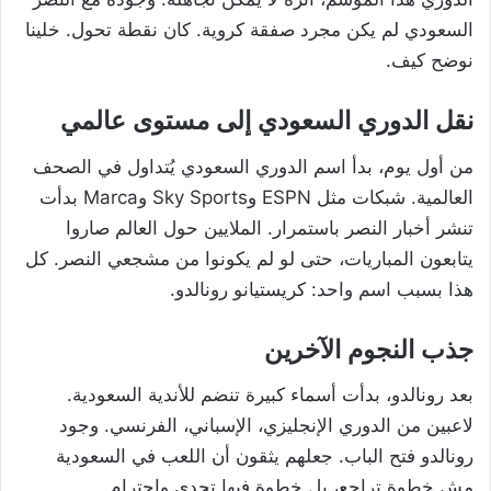
السعودي لم يكن مجرد صفقة كروية. كان نقطة تحول. خلينا
نوضح كيف.
نقل الدوري السعودي إلى مستوى عالمي
من أول يوم، بدأ اسم الدوري السعودي يُتداول في الصحف
العالمية. شبكات مثل ESPN وSky Sports وMarca بدأت
تنشر أخبار النصر باستمرار. الملايين حول العالم صاروا
يتابعون المباريات، حتى لو لم يكونوا من مشجعي النصر. كل
هذا بسبب اسم واحد: كريستيانو رونالدو.
جذب النجوم الآخرين
بعد رونالدو، بدأت أسماء كبيرة تنضم للأندية السعودية.
لاعبين من الدوري الإنجليزي، الإسباني، الفرنسي. وجود
رونالدو فتح الباب. جعلهم يثقون أن اللعب في السعودية
مش خطوة تراجع، بل خطوة فيها تحدي واحترام.