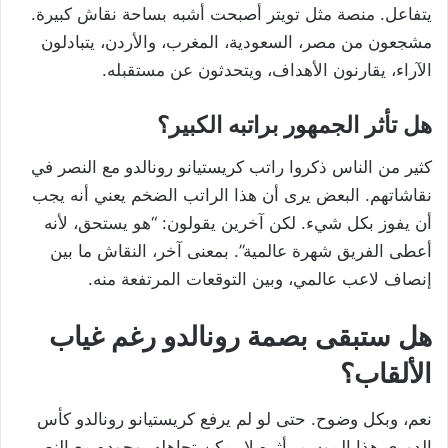
يتفاعل. منصة مثل تويتر أصبحت أشبه بساحة نقاش كبيرة.
مشجعون من مصر، السعودية، المغرب، والأردن، يتبادلون
الآراء، يقارنون الأهداف، ويتحدثون عن مستقبله.
هل تأثر الجمهور براتبه الكبير؟
كثير من الناس ذكروا راتب كريستيانو رونالدو مع النصر في
نقاشاتهم. البعض يرى أن هذا الراتب الضخم يعني أنه يجب
أن يفوز بكل شيء. لكن آخرين يقولون: “هو يستحق، لأنه
أعطى الفريق شهرة عالمية”. بمعنى آخر، النقاش ما بين
إنصاف لاعب عالمي، وبين التوقعات المرتفعة منه.
هل ستبقى بصمة رونالدو رغم غياب
الألقاب؟
نعم، وبكل وضوح. حتى لو لم يرفع كريستيانو رونالدو كأس
الدوري هذا الموسم، أثره لا يمكن تجاهله. وجوده مع النصر