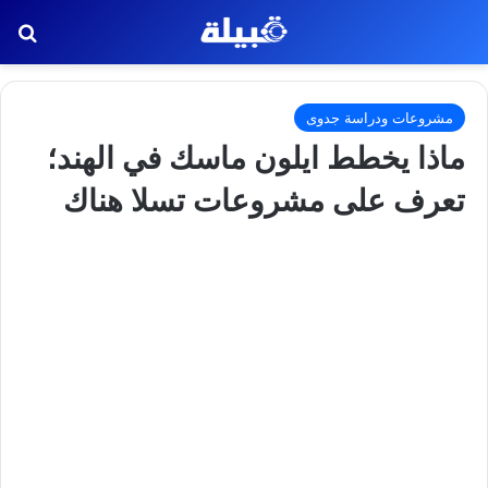
بح
مشروعات ودراسة جدوى
ماذا يخطط ايلون ماسك في الهند؛
تعرف على مشروعات تسلا هناك