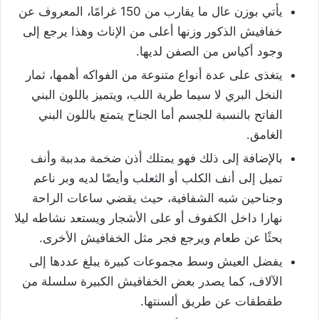
يأتي بوزن عال ما يقارب من 150 غرامًا، المعروف عن
خفافيش الذكور وزنها أعلى من الإناث وهذا يرجع إلى
وجود أكياس من الصفن لديها.
يتغذى على عدة أنواع متنوعة من الفواكه أهمها، ثمار
النخل البري لا سيما طرية اللب، ويتميز باللون البني
الفاتح بالنسبة للجسم أما الجناح يتمتع باللون البني
الغامق.
بالإضافة إلى ذلك فهو يمتلك أذن ضخمة مدببة وأنف
تميل إلى أنف الكلب أو الثعلب وأيضًا لديه وبر ناعم
وجناحين شبه الشفافية، حيث يقضي ساعات الراحة
نهارا داخل الكفوف أو على الأشجار ويستعد نشاطه ليلا
بحثًا عن طعام ويرجع فجر مثل الخفافيش الأخرى.
يفضل العيش وسط مجموعات كبيرة يبلغ عددها إلى
الآلاف، كما يصدر بعض الخفافيش الكبيرة سلسلة من
طقطقات عن طريق ألسنتها.