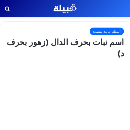
بح
أسئلة عامة مفيدة
اسم نبات بحرف الدال (زهور بحرف
د)