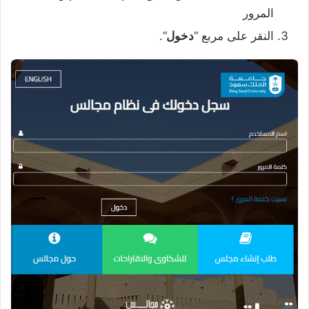
المرور
النقر على مربع “
دخول
“.