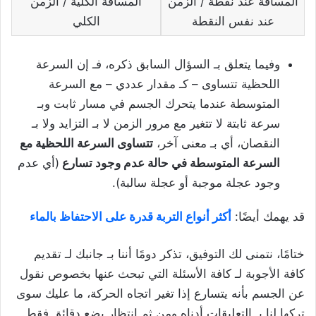
المسافة عند نقطة / الزمن
المسافة الكلية / الزمن
عند نفس النقطة
الكلي
وفيما يتعلق بـ السؤال السابق ذكره، فـ إن السرعة
اللحظية تتساوى – كـ مقدار عددي – مع السرعة
المتوسطة عندما يتحرك الجسم في مسار ثابت وبـ
سرعة ثابتة لا تتغير مع مرور الزمن لا بـ التزايد ولا بـ
النقصان، أي بـ معنى آخر،
تتساوى السرعة اللحظية مع
السرعة المتوسطة في حالة عدم وجود تسارع
(أي عدم
وجود عجلة موجبة أو عجلة سالبة).
قد يهمك أيضًا:
أكثر أنواع التربة قدرة على الاحتفاظ بالماء
ختامًا، نتمنى لك التوفيق، تذكر دومًا أننا بـ جانبك لـ تقديم
كافة الأجوبة لـ كافة الأسئلة التي تبحث عنها بخصوص نقول
عن الجسم بأنه يتسارع إذا تغير اتجاه الحركة، ما عليك سوى
تركها لنا بـ التعليقات أدناه ومن ثم انتظار بضع دقائق فقط.