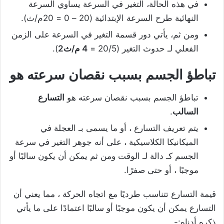
في هذه الحالة، التغير في السرعة يساوي السرعة
النهائية طرح السرعة الإبتدائية (20 – 0 = 20م/ث).
ومن ثم، يأتي دور قسمة التغير في السرعة على الزمن
الفعلي لـ حدوث التغير (20/5 =
4 م/ث2
).
تباطؤ الجسم بسبب نقصان سرعته هو
تباطؤ الجسم بسبب نقصان سرعته هو
التسارع
السالب
.
يتم تعريف التسارع ، أو ما يسمى بـ العجلة في
الميكانيكا الكلاسيكية ، على أنه جوهر التغير في سرعة
الجسم كـ دالة لـ الوقت ومن ثم يمكن أن يكون سالبًا أو
موجبًا ، أو حتى صفرًا.
قيمة التسارع تتناسب طرديًا مع اتجاه الحركة ، مما يعني أن
التسارع يمكن أن يكون موجبًا أو سالبًا اعتمادًا على ما يأتي
ذكره أدناه:-