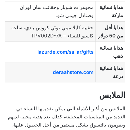
هدايا نسائية
مجوهرات شوبار وحقائب سان لوران
ماركة
وصنادل جيمي شو.
هدايا أقل
حقيبة كايلا ميني توتَي كروس بادي، ساعة
من 50 دولار
كاسيو للنساء – TPV002D-7A
هدايا نسائية
lazurde.com/sa_ar/gifts
ذهب
هدايا نسائية
deraahstore.com
درعة
الملابس
الملابس من أكثر الأشياء التي يمكن تقديمها للنساء في
العديد من المناسبات المختلفة، كذلك تعد هدية محببة لديهم
ويقومون بالتسوق بشكل مستمر من أجل الحصول عليها،